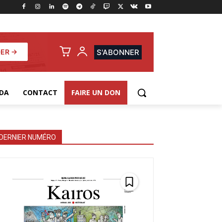
ER →
S'ABONNER
DA
CONTACT
FAIRE UN DON
DERNIER NUMÉRO