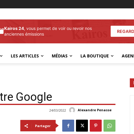
Kairos 24
, vous permet de voir ou revoir nos
REGARD
anciennes émissions
LES ARTICLES
MÉDIAS
LA BOUTIQUE
AGEN
ntre Google
Alexandre Penasse
24/03/2022
Partager