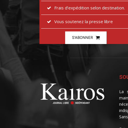
Frais d’expédition selon destination.
Vous soutenez la presse libre
S'ABONNER
SOU
La s
main
néce
indi
Sans