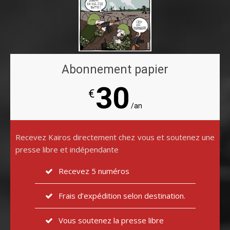
Abonnement papier
30
€
/an
Recevez Kairos directement chez vous et soutenez une
presse libre et indépendante
Recevez 5 numéros
Frais d’expédition selon destination.
Vous soutenez la presse libre