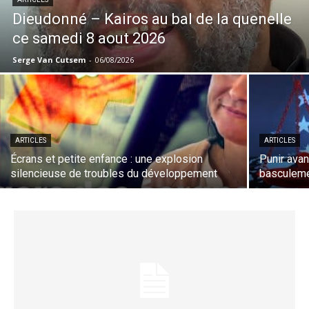
Dieudonné – Kairos au bal de la quenelle
ce samedi 8 aout 2026
Serge Van Cutsem
-
06/08/2026
ARTICLES
ARTICLES
Écrans et petite enfance : une explosion
Punir avan
silencieuse de troubles du développement
basculem