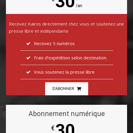
30
/an
Recevez Kairos directement chez vous et soutenez une
presse libre et indépendante
Recevez 5 numéros
Frais d’expédition selon destination.
Vous soutenez la presse libre
S'ABONNER
Abonnement numérique
30
€