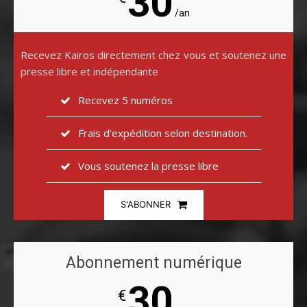
30
/an
Recevez Kairos directement chez vous et soutenez une
presse libre et indépendante
Recevez 5 numéros
Frais d’expédition selon destination.
Vous soutenez la presse libre
S'ABONNER
Abonnement numérique
30
€