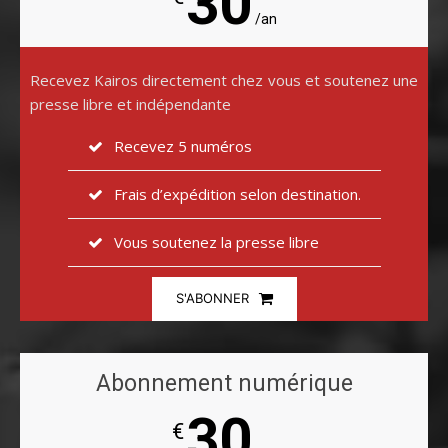
30
/an
Recevez Kairos directement chez vous et soutenez une
presse libre et indépendante
Recevez 5 numéros
Frais d’expédition selon destination.
Vous soutenez la presse libre
S'ABONNER
Abonnement numérique
30
€