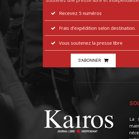
soutenez une presse libre et indépendante
Recevez 5 numéros
Frais d’expédition selon destination.
Vous soutenez la presse libre
S'ABONNER
SOU
La s
main
néce