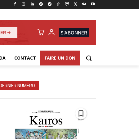
ER →
S'ABONNER
DA
CONTACT
FAIRE UN DON
DERNIER NUMÉRO