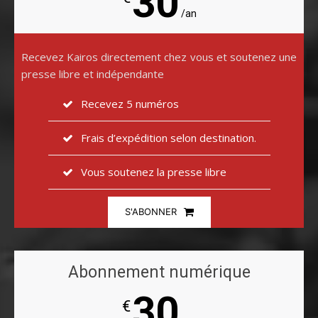
30
/an
Recevez Kairos directement chez vous et soutenez une
presse libre et indépendante
Recevez 5 numéros
Frais d’expédition selon destination.
Vous soutenez la presse libre
S'ABONNER
Abonnement numérique
30
€