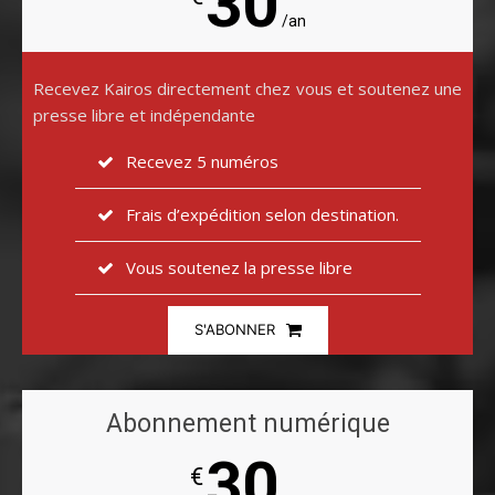
30
/an
Recevez Kairos directement chez vous et soutenez une
presse libre et indépendante
Recevez 5 numéros
Frais d’expédition selon destination.
Vous soutenez la presse libre
S'ABONNER
Abonnement numérique
30
€