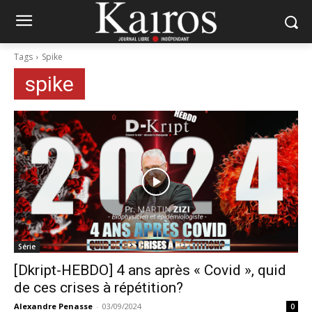
Tags
Spike
spike
Série
[Dkript-HEBDO] 4 ans après « Covid », quid
de ces crises à répétition?
Alexandre Penasse
-
03/09/2024
0