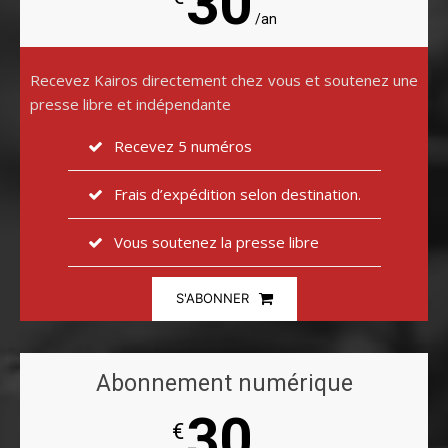
30
/an
Recevez Kairos directement chez vous et soutenez une
presse libre et indépendante
Recevez 5 numéros
Frais d’expédition selon destination.
Vous soutenez la presse libre
S'ABONNER
Abonnement numérique
30
€