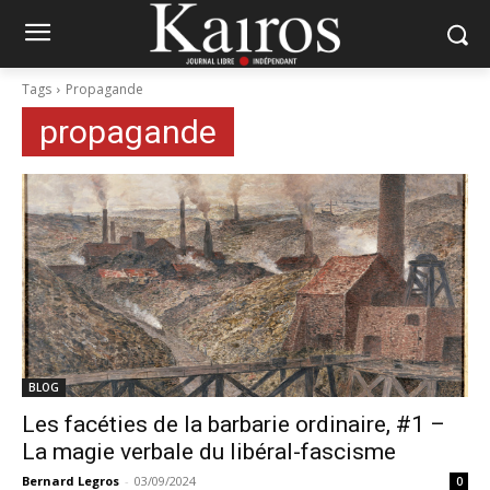
Tags
Propagande
propagande
BLOG
Les facéties de la barbarie ordinaire, #1 –
La magie verbale du libéral-fascisme
Bernard Legros
-
03/09/2024
0