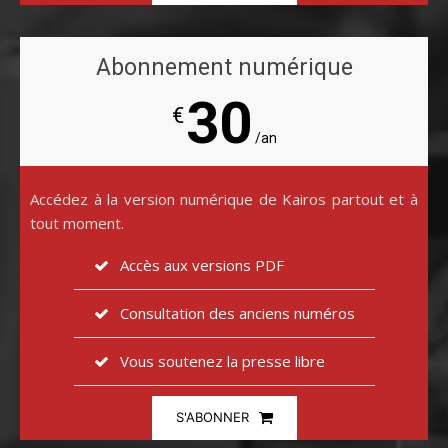
Abonnement numérique
30
€
/an
Accédez à la version numérique de Kairos partout et à
tout moment.
Accès aux versions PDF
Consultation des anciens numéros
Vous soutenez la presse libre
S'ABONNER