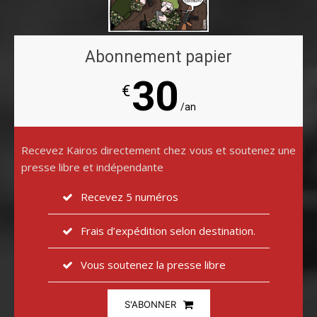
Abonnement papier
30
€
/an
Recevez Kairos directement chez vous et soutenez une
presse libre et indépendante
Recevez 5 numéros
Frais d’expédition selon destination.
Vous soutenez la presse libre
S'ABONNER