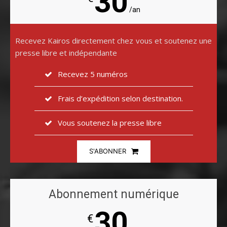
30
/an
Recevez Kairos directement chez vous et soutenez une
presse libre et indépendante
Recevez 5 numéros
Frais d’expédition selon destination.
Vous soutenez la presse libre
S'ABONNER
Abonnement numérique
30
€