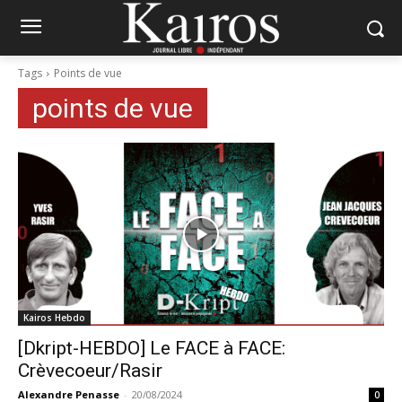
Tags
Points de vue
points de vue
Kairos Hebdo
[Dkript-HEBDO] Le FACE à FACE:
Crèvecoeur/Rasir
Alexandre Penasse
-
20/08/2024
0