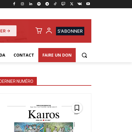
ER →
S'ABONNER
DA
CONTACT
FAIRE UN DON
DERNIER NUMÉRO