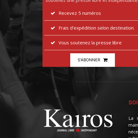
soutenez une presse libre et indépendante
Recevez 5 numéros
Frais d’expédition selon destination.
Vous soutenez la presse libre
S'ABONNER
SOU
La s
main
néce