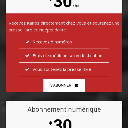
30
/an
Recevez Kairos directement chez vous et soutenez une
presse libre et indépendante
Recevez 5 numéros
Frais d’expédition selon destination.
Vous soutenez la presse libre
S'ABONNER
Abonnement numérique
30
€