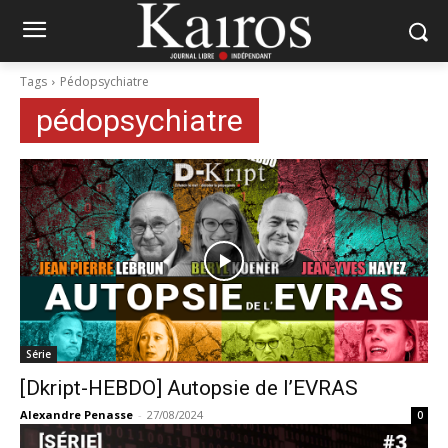
Tags
Pédopsychiatre
pédopsychiatre
Série
[Dkript-HEBDO] Autopsie de l’EVRAS
Alexandre Penasse
-
27/08/2024
0