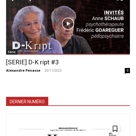
Série
[SERIE] D-K ript #3
Alexandre Penasse
-
20/11/2023
0
DERNIER NUMÉRO