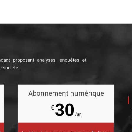
ndant proposant analyses, enquêtes et
e société.
Abonnement numérique
30
€
/an