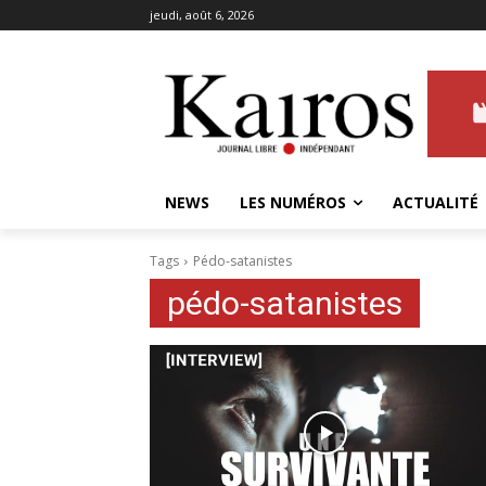
jeudi, août 6, 2026
NEWS
LES NUMÉROS
ACTUALITÉ
Tags
Pédo-satanistes
pédo-satanistes