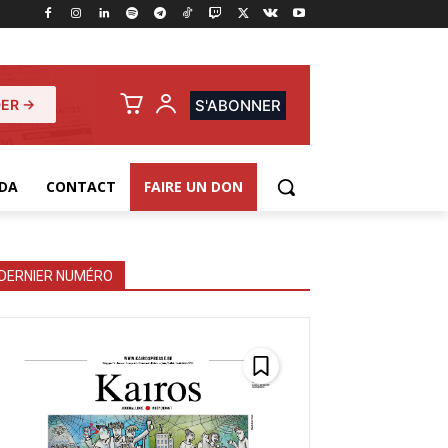
ER →
S'ABONNER
DA
CONTACT
FAIRE UN DON
DERNIER NUMÉRO