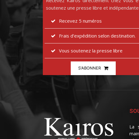
Recevez Kairos directement chez vous e
soutenez une presse libre et indépendante
Recevez 5 numéros
Frais d’expédition selon destination.
Vous soutenez la presse libre
S'ABONNER
SOU
La s
main