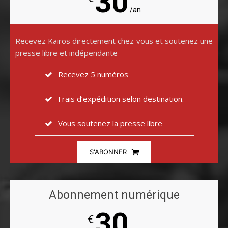
30
/an
Recevez Kairos directement chez vous et soutenez une
presse libre et indépendante
Recevez 5 numéros
Frais d’expédition selon destination.
Vous soutenez la presse libre
S'ABONNER
Abonnement numérique
30
€