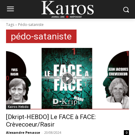
Tags
Pédo-sataniste
pédo-sataniste
Kairos Hebdo
[Dkript-HEBDO] Le FACE à FACE:
Crèvecoeur/Rasir
Alexandre Penasse
-
20/08/2024
0