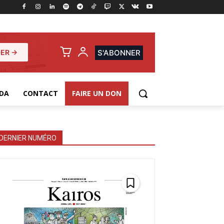
ER →
S'ABONNER
DA
CONTACT
FAIRE UN DON
DERNIER NUMÉRO