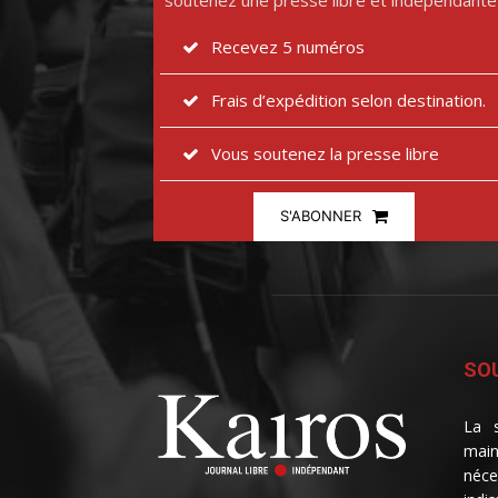
soutenez une presse libre et indépendante
Recevez 5 numéros
Frais d’expédition selon destination.
Vous soutenez la presse libre
S'ABONNER
SOU
La s
main
néce