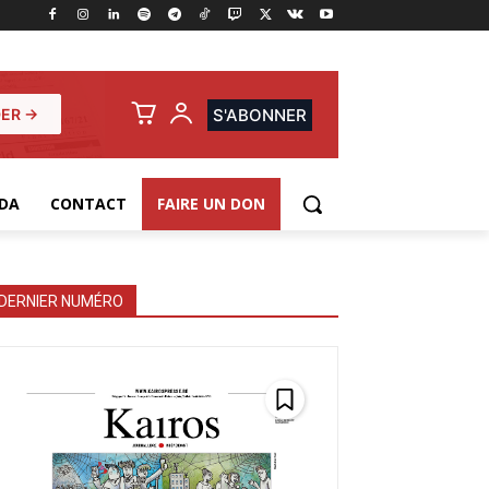
ER →
S'ABONNER
DA
CONTACT
FAIRE UN DON
DERNIER NUMÉRO