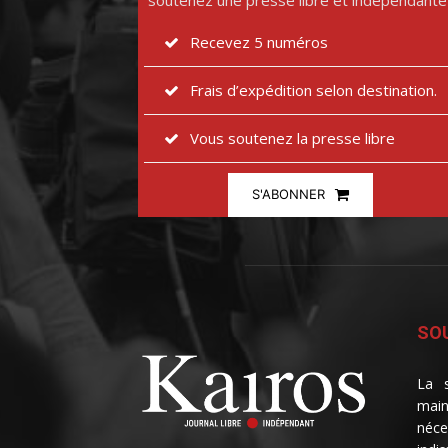
soutenez une presse libre et indépendante
Recevez 5 numéros
Frais d’expédition selon destination.
Vous soutenez la presse libre
S'ABONNER
SOU
La s
main
néce