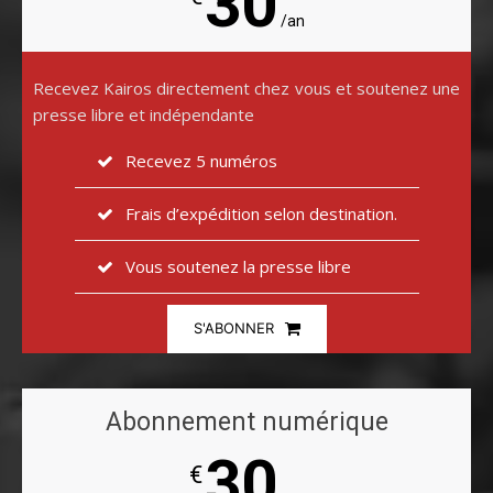
30
/an
Recevez Kairos directement chez vous et soutenez une
presse libre et indépendante
Recevez 5 numéros
Frais d’expédition selon destination.
Vous soutenez la presse libre
S'ABONNER
Abonnement numérique
30
€