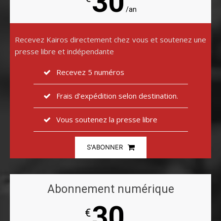
30
/an
Recevez Kairos directement chez vous et soutenez une
presse libre et indépendante
Recevez 5 numéros
Frais d’expédition selon destination.
Vous soutenez la presse libre
S'ABONNER
Abonnement numérique
30
€