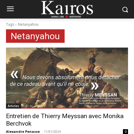
Tags
Netanyahou
Netanyahou
Articles
Entretien de Thierry Meyssan avec Monika
Berchvok
Alexandre Penasse
-
11/01/2024
0