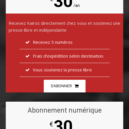
30
/an
Recevez Kairos directement chez vous et soutenez une
presse libre et indépendante
Recevez 5 numéros
Frais d’expédition selon destination.
Vous soutenez la presse libre
S'ABONNER
Abonnement numérique
30
€