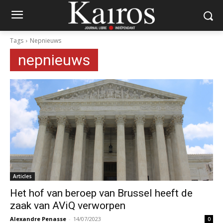
Tags
Nepnieuws
nepnieuws
Articles
Het hof van beroep van Brussel heeft de
zaak van AViQ verworpen
Alexandre Penasse
-
14/07/2023
0