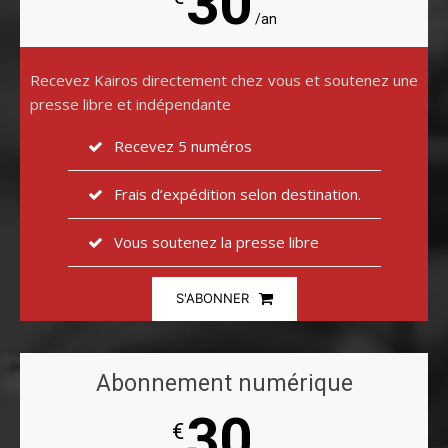
30
/an
Recevez Kairos directement chez vous et soutenez une
presse libre et indépendante
Recevez 5 numéros
Frais d’expédition selon destination.
Vous soutenez la presse libre
S'ABONNER
Abonnement numérique
30
€