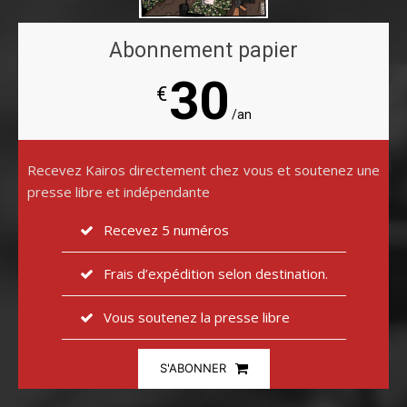
Abonnement papier
30
€
/an
Recevez Kairos directement chez vous et soutenez une
presse libre et indépendante
Recevez 5 numéros
Frais d’expédition selon destination.
Vous soutenez la presse libre
S'ABONNER