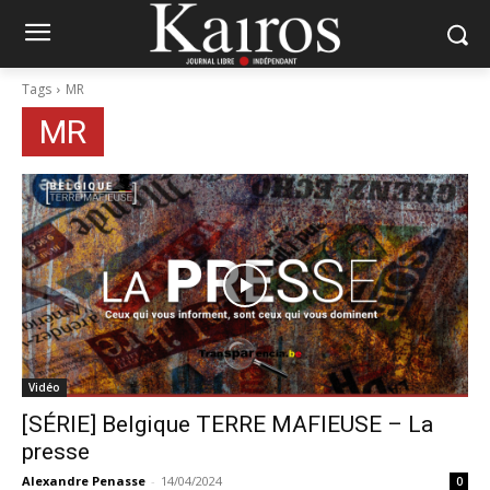
Tags
MR
MR
Vidéo
[SÉRIE] Belgique TERRE MAFIEUSE – La
presse
Alexandre Penasse
-
14/04/2024
0