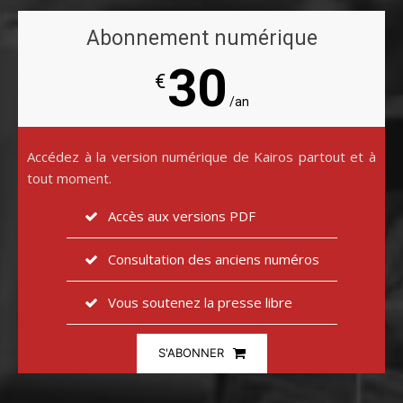
Abonnement numérique
30
€
/an
Accédez à la version numérique de Kairos partout et à
tout moment.
Accès aux versions PDF
Consultation des anciens numéros
Vous soutenez la presse libre
S'ABONNER