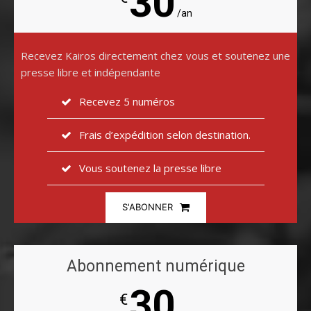
30
/an
Recevez Kairos directement chez vous et soutenez une
presse libre et indépendante
Recevez 5 numéros
Frais d’expédition selon destination.
Vous soutenez la presse libre
S'ABONNER
Abonnement numérique
30
€