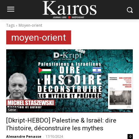
Tags
Moyen-orient
moyen-orient
Série
[Dkript-HEBDO] Palestine & Israël: dire
l’histoire, déconstruire les mythes
Alexandre Penasse
-
17/10/2024
0