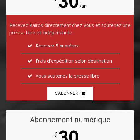
30
/an
Recevez Kairos directement chez vous et soutenez une
presse libre et indépendante
Recevez 5 numéros
Frais d’expédition selon destination.
Vous soutenez la presse libre
S'ABONNER
Abonnement numérique
30
€