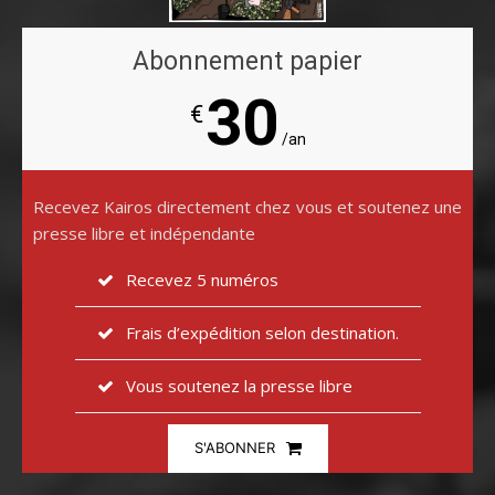
Abonnement papier
30
€
/an
Recevez Kairos directement chez vous et soutenez une
presse libre et indépendante
Recevez 5 numéros
Frais d’expédition selon destination.
Vous soutenez la presse libre
S'ABONNER