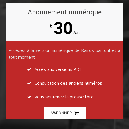
Abonnement numérique
30
€
/an
Accédez à la version numérique de Kairos partout et à
tout moment.
Accès aux versions PDF
Consultation des anciens numéros
Vous soutenez la presse libre
S'ABONNER