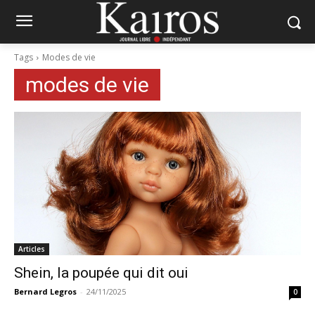
Tags
Modes de vie
modes de vie
Articles
Shein, la poupée qui dit oui
Bernard Legros
-
24/11/2025
0