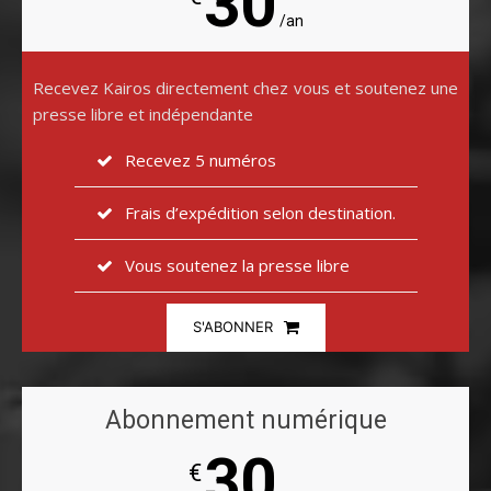
30
/an
Recevez Kairos directement chez vous et soutenez une
presse libre et indépendante
Recevez 5 numéros
Frais d’expédition selon destination.
Vous soutenez la presse libre
S'ABONNER
Abonnement numérique
30
€