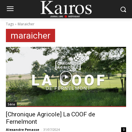
Tags
Maraicher
maraicher
Série
[Chronique Agricole] La COOF de
Fernelmont
Alexandre Penasse
-
31/07/2024
0