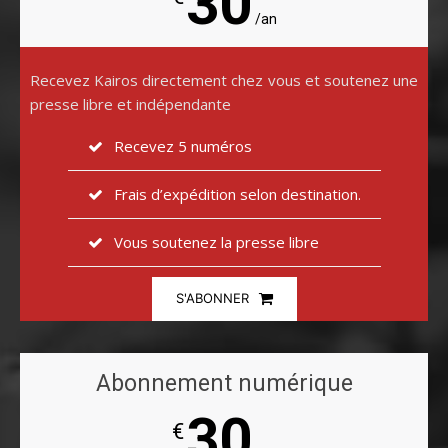
30
/an
Recevez Kairos directement chez vous et soutenez une
presse libre et indépendante
Recevez 5 numéros
Frais d’expédition selon destination.
Vous soutenez la presse libre
S'ABONNER
Abonnement numérique
30
€