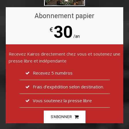
Abonnement papier
30
€
/an
Recevez Kairos directement chez vous et soutenez une
presse libre et indépendante
Recevez 5 numéros
Frais d’expédition selon destination.
Vous soutenez la presse libre
S'ABONNER