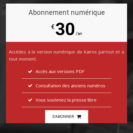
Abonnement numérique
30
€
/an
Accédez à la version numérique de Kairos partout et à
tout moment.
Accès aux versions PDF
Consultation des anciens numéros
Vous soutenez la presse libre
S'ABONNER