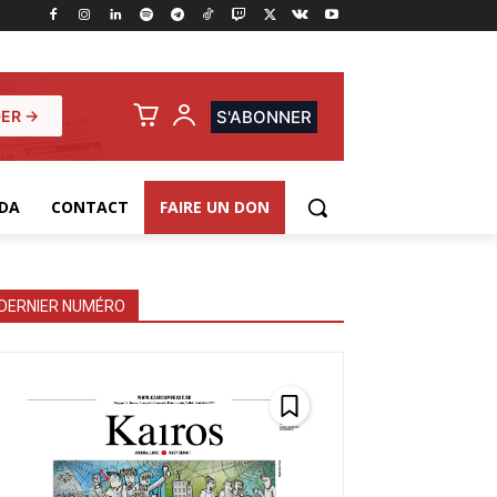
ER →
S'ABONNER
DA
CONTACT
FAIRE UN DON
DERNIER NUMÉRO