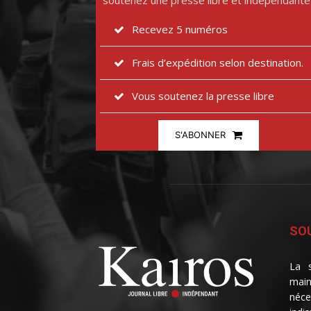
soutenez une presse libre et indépendante
Recevez 5 numéros
Frais d’expédition selon destination.
Vous soutenez la presse libre
S'ABONNER
SOU
La s
main
néce