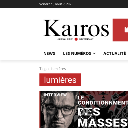
vendredi, août 7, 2026
NEWS
LES NUMÉROS
ACTUALITÉ
Tags
Lumières
lumières