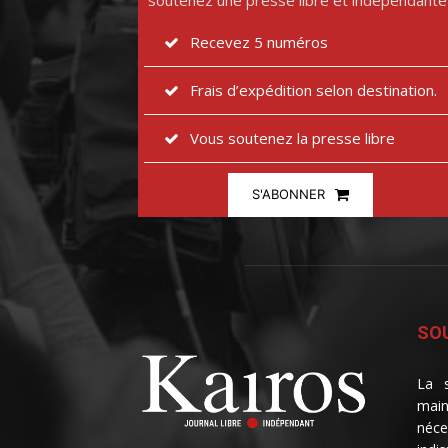
soutenez une presse libre et indépendante
Recevez 5 numéros
Frais d’expédition selon destination.
Vous soutenez la presse libre
S'ABONNER
SOU
La s
main
néce