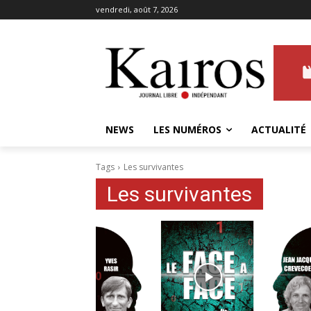
vendredi, août 7, 2026
NEWS
LES NUMÉROS
ACTUALITÉ
Tags
Les survivantes
Les survivantes