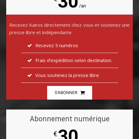
30
/an
Recevez Kairos directement chez vous et soutenez une
presse libre et indépendante
Recevez 5 numéros
Frais d’expédition selon destination.
Vous soutenez la presse libre
S'ABONNER
Abonnement numérique
30
€