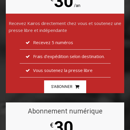
30
/an
Recevez Kairos directement chez vous et soutenez une
presse libre et indépendante
Recevez 5 numéros
Frais d’expédition selon destination.
Vous soutenez la presse libre
S'ABONNER
Abonnement numérique
30
€