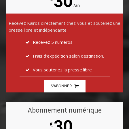
30
/an
Recevez Kairos directement chez vous et soutenez une
presse libre et indépendante
Recevez 5 numéros
Frais d’expédition selon destination.
Vous soutenez la presse libre
S'ABONNER
Abonnement numérique
30
€