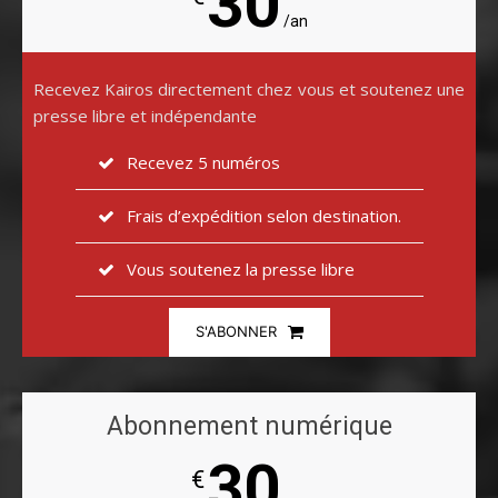
30
/an
Recevez Kairos directement chez vous et soutenez une
presse libre et indépendante
Recevez 5 numéros
Frais d’expédition selon destination.
Vous soutenez la presse libre
S'ABONNER
Abonnement numérique
30
€