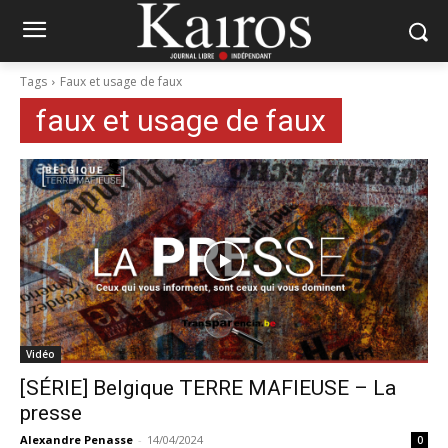
Tags
Faux et usage de faux
faux et usage de faux
Vidéo
[SÉRIE] Belgique TERRE MAFIEUSE – La
presse
Alexandre Penasse
-
14/04/2024
0