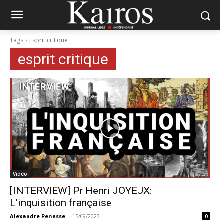
Tags
Esprit critique
esprit critique
Vidéo
[INTERVIEW] Pr Henri JOYEUX:
L’inquisition française
Alexandre Penasse
-
15/09/2023
0