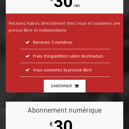
30
/an
Recevez Kairos directement chez vous et soutenez une
presse libre et indépendante
Recevez 5 numéros
Frais d’expédition selon destination.
Vous soutenez la presse libre
S'ABONNER
Abonnement numérique
30
€