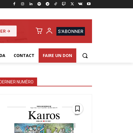
ER →
S'ABONNER
DA
CONTACT
FAIRE UN DON
DERNIER NUMÉRO