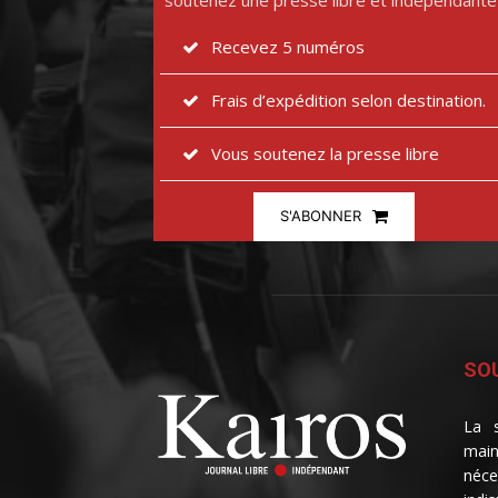
soutenez une presse libre et indépendante
Recevez 5 numéros
Frais d’expédition selon destination.
Vous soutenez la presse libre
S'ABONNER
SOU
La s
main
néce