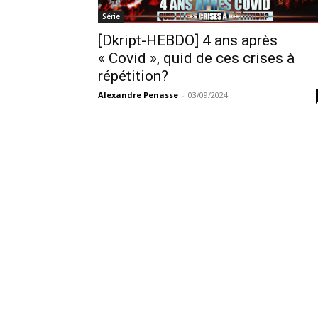
Série
[Dkript-HEBDO] 4 ans après
« Covid », quid de ces crises à
répétition?
Alexandre Penasse
-
03/09/2024