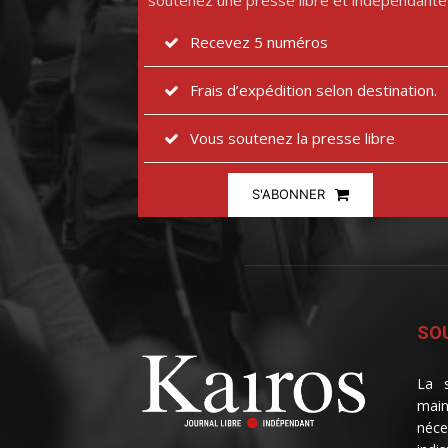
soutenez une presse libre et indépendante
Recevez 5 numéros
Frais d’expédition selon destination.
Vous soutenez la presse libre
S'ABONNER
SOU
La s
main
néce