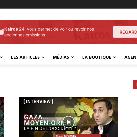
Kairos 24
, vous permet de voir ou revoir nos
REGARD
anciennes émissions
LES ARTICLES
MÉDIAS
LA BOUTIQUE
AGEN