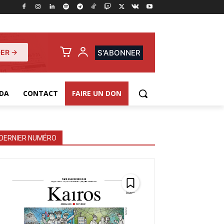
ER →
S'ABONNER
DA
CONTACT
FAIRE UN DON
DERNIER NUMÉRO