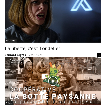
Articles
La liberté, c’est Tondelier
Bernard Legros
-
27/01/2025
0
Série