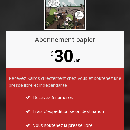
Abonnement papier
30
€
/an
Recevez Kairos directement chez vous et soutenez une
presse libre et indépendante
Recevez 5 numéros
Frais d’expédition selon destination.
Vous soutenez la presse libre