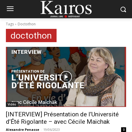
Tags
Doctothon
doctothon
Vidéo
[INTERVIEW] Présentation de l’Université
d’Été Rigolante – avec Cécile Maïchak
Alexandre Penasse
-
19/06/2023
0