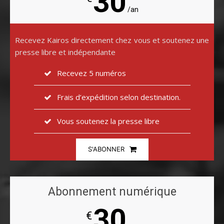
30
/an
Recevez Kairos directement chez vous et soutenez une
presse libre et indépendante
Recevez 5 numéros
Frais d’expédition selon destination.
Vous soutenez la presse libre
S'ABONNER
Abonnement numérique
30
€