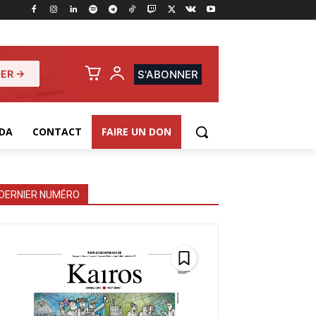
ER →
S'ABONNER
DA
CONTACT
FAIRE UN DON
DERNIER NUMÉRO