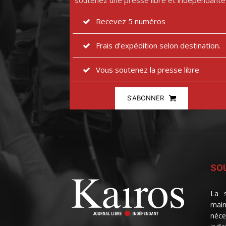
soutenez une presse libre et indépendante
Recevez 5 numéros
Frais d’expédition selon destination.
Vous soutenez la presse libre
S'ABONNER
SOU
La s
main
néce