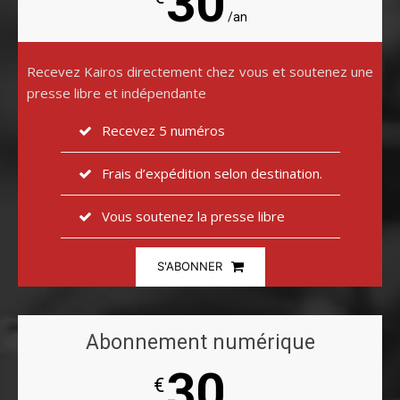
30
/an
Recevez Kairos directement chez vous et soutenez une
presse libre et indépendante
Recevez 5 numéros
Frais d’expédition selon destination.
Vous soutenez la presse libre
S'ABONNER
Abonnement numérique
30
€