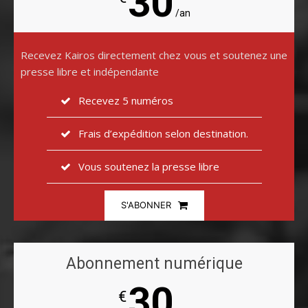
30
/an
Recevez Kairos directement chez vous et soutenez une
presse libre et indépendante
Recevez 5 numéros
Frais d’expédition selon destination.
Vous soutenez la presse libre
S'ABONNER
Abonnement numérique
30
€