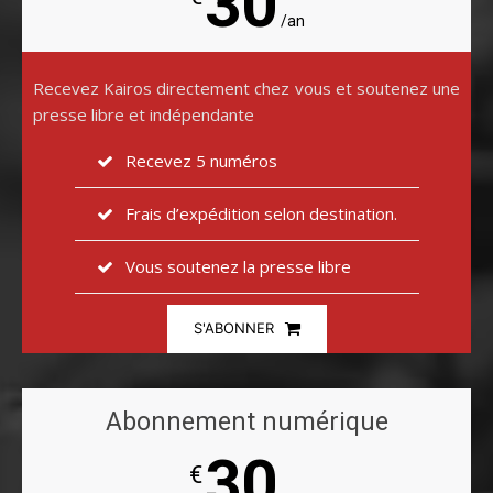
30
/an
Recevez Kairos directement chez vous et soutenez une
presse libre et indépendante
Recevez 5 numéros
Frais d’expédition selon destination.
Vous soutenez la presse libre
S'ABONNER
Abonnement numérique
30
€