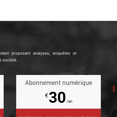
ndant proposant analyses, enquêtes et
e société.
Abonnement numérique
30
€
/an