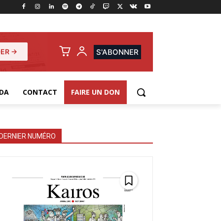
ER →
S'ABONNER
DA
CONTACT
FAIRE UN DON
DERNIER NUMÉRO