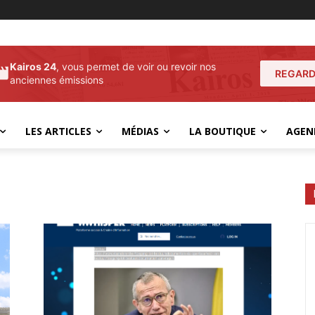
Kairos 24
, vous permet de voir ou revoir nos
REGARD
anciennes émissions
LES ARTICLES
MÉDIAS
LA BOUTIQUE
AGEN