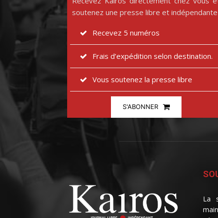
Recevez Kairos directement chez vous e
soutenez une presse libre et indépendante
Recevez 5 numéros
Frais d’expédition selon destination.
Vous soutenez la presse libre
S'ABONNER
SOU
La s
main