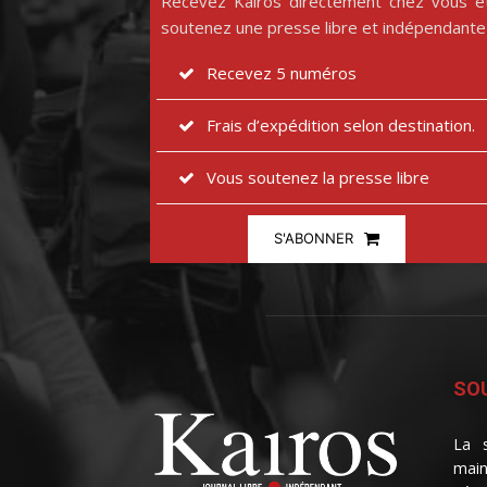
Recevez Kairos directement chez vous e
soutenez une presse libre et indépendante
Recevez 5 numéros
Frais d’expédition selon destination.
Vous soutenez la presse libre
S'ABONNER
SOU
La s
main