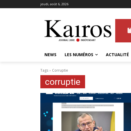
jeudi, août 6, 2026
NEWS
LES NUMÉROS
ACTUALITÉ
Tags
Corruptie
corruptie