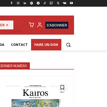
ER →
S'ABONNER
DA
CONTACT
FAIRE UN DON
DERNIER NUMÉRO