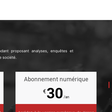
ndant proposant analyses, enquêtes et
e société.
Abonnement numérique
30
€
/an