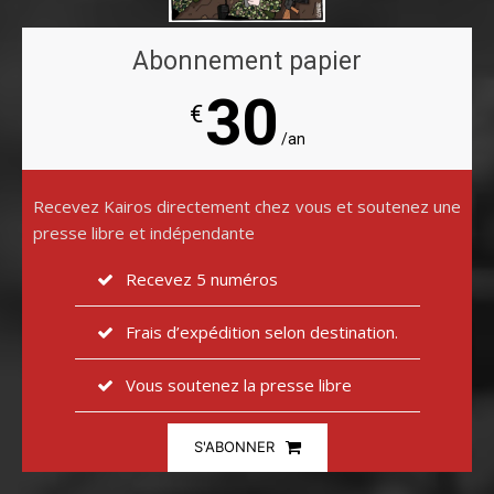
Abonnement papier
30
€
/an
Recevez Kairos directement chez vous et soutenez une
presse libre et indépendante
Recevez 5 numéros
Frais d’expédition selon destination.
Vous soutenez la presse libre
S'ABONNER