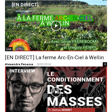
Live
[EN DIRECT] La ferme Arc-En-Ciel à Wellin
Alexandre Penasse
-
28/02/2024
0