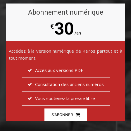
Abonnement numérique
30
€
/an
Accédez à la version numérique de Kairos partout et à
tout moment.
Accès aux versions PDF
Consultation des anciens numéros
Vous soutenez la presse libre
S'ABONNER