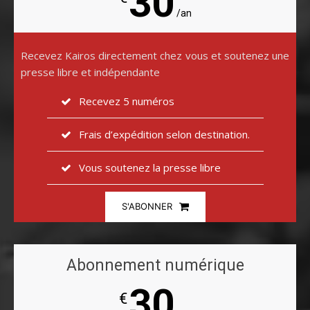
30
/an
Recevez Kairos directement chez vous et soutenez une
presse libre et indépendante
Recevez 5 numéros
Frais d’expédition selon destination.
Vous soutenez la presse libre
S'ABONNER
Abonnement numérique
30
€